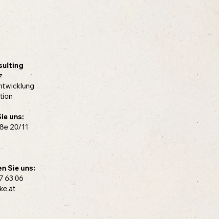
ulting
z
ntwicklung
tion
ie uns:
ße 20/11
n Sie uns:
7 63 06
ke.at