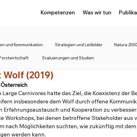
Kompetenzen
Was wir tun
Publik
tion und Kommunikation
Strategien und Leitbilder
Natura 2000
Forstwirtschaft
Evaluierungen und Studien
 Wolf (2019)
Österreich 
o Large Carnivores hatte das Ziel, die Koexistenz der 
ifern insbesondere dem Wolf durch offene Kommunika
 Erfahrungsaustausch und Kooperation zu verbesser
te Workshops, bei denen betroffene Stakeholder aus 
 nach Möglichkeiten suchten, wie zukünftig mit dem 
gen werden kann.