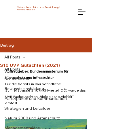
Naturschutz I Ländliche Entwicklung I
Kommunikation
Beitrag
All Posts
S10 UVP Gutachten (2021)
All Posts
Auftraggeber: Bundesministerium für 
Klimaschutz und Infrastruktur
Schaufenster
Für die bereits in Bau befindliche 
Bewusstseinsbildung
Schnellstrasse S 10 (Mühlviertel, OÖ) wurde das 
UVP Fachgutachten „Biologische Vielfalt“ 
Partizipation und Kommunikation
erstellt.
Strategien und Leitbilder
Natura 2000 und Artenschutz
Managementpläne