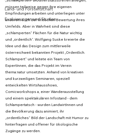
„schlamperten“ Biodiversitätsstreifen anlegen, 
müssen teilweise gegen ihre eigenen 
Land- und Forstwitschaft
Empfindungen arbeiten und unterliegen unter 
Evaluierungen und Studien
anderem auch der kritischen Bewertung ihres 
Umfelds. Aber in Wahrheit sind diese 
„schlamperten“ Flächen für die Natur wichtig 
und „ordentlich“. Wolfgang Suske kreierte die 
Idee und das Design zum mittlerweile 
österreichweit bekannten Projekt „Ordentlich. 
Schlampert“ und leitete ein Team von 
ExpertInnen, die das Projekt im Verein 
thema:natur umsetzten. Anhand von kreativen 
und kurzweiligen Seminaren, speziell 
entwickelten Wirtshausshows, 
Comicworkshops a, einer Wanderausstellung 
und einem spektakulären Infostand - dem 
Schlampertatsch - wurden LandwirtInnen und 
die Bevölkerung dazu animiert, ihr 
„ordentliches“ Bild der Landschaft mit Humor zu 
hinterfragen und offener für ökologische 
Zugänge zu werden. 