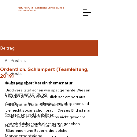
Naturschutz I Ländliche Entwicklung I
Kommunikation
Beitrag
All Posts
Ordentlich. Schlampert (Teamleitung,
All Posts
2019)
Auftraggeber: Verein thema:natur 
Schaufenster
Biodiversitätsflächen wie spät gemähte Wiesen 
Bewusstseinsbildung
schauen auf den ersten Blick schlampert aus. 
Das Gras ist hoch, teilweise umgebrochen und 
Partizipation und Kommunikation
vielleicht sogar schon braun. Dieses Bild ist man 
Strategien und Leitbilder
in der Landschaft Österreichs nicht gewohnt 
und wird daher auch nicht gerne gesehen. 
Natura 2000 und Artenschutz
Bäuerinnen und Bauern, die solche 
Managementpläne