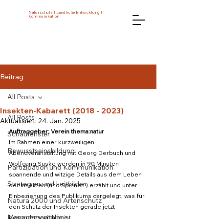
Naturschutz I Ländliche Entwicklung I
Kommunikation
Beitrag
All Posts
Insekten-Kabarett (2018 - 2023)
All Posts
Aktualisiert:
24. Jan. 2025
Auftraggeber: Verein thema:natur 
Schaufenster
Im Rahmen einer kurzweiligen 
Bewusstseinsbildung
Abendveranstaltung mit Georg Derbuch und 
Wolfgang Suske werden in 90 Minuten 
Partizipation und Kommunikation
spannende und witzige Details aus dem Leben 
Strategien und Leitbilder
der Insekten (und Spinnen!) erzählt und unter 
Einbeziehung des Publikums dargelegt, was für 
Natura 2000 und Artenschutz
den Schutz der Insekten gerade jetzt 
Managementpläne
besonders wichtig ist. 