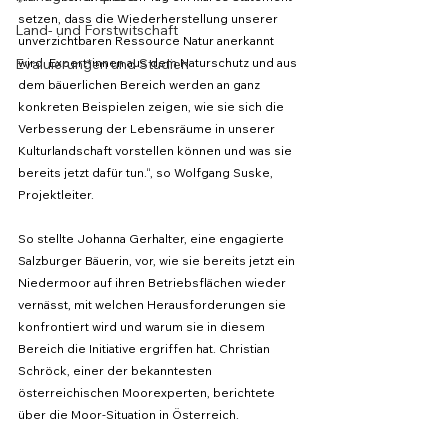
setzen, dass die Wiederherstellung unserer 
Land- und Forstwitschaft
unverzichtbaren Ressource Natur anerkannt 
Evaluierungen und Studien
wird. Expert*innen aus dem Naturschutz und aus 
dem bäuerlichen Bereich werden an ganz 
konkreten Beispielen zeigen, wie sie sich die 
Verbesserung der Lebensräume in unserer 
Kulturlandschaft vorstellen können und was sie 
bereits jetzt dafür tun.“, so Wolfgang Suske, 
Projektleiter.
So stellte Johanna Gerhalter, eine engagierte 
Salzburger Bäuerin, vor, wie sie bereits jetzt ein 
Niedermoor auf ihren Betriebsflächen wieder 
vernässt, mit welchen Herausforderungen sie 
konfrontiert wird und warum sie in diesem 
Bereich die Initiative ergriffen hat. Christian 
Schröck, einer der bekanntesten 
österreichischen Moorexperten, berichtete 
über die Moor-Situation in Österreich.