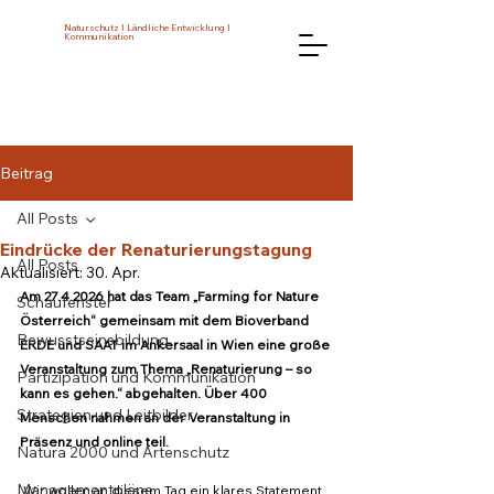
Naturschutz I Ländliche Entwicklung I
Kommunikation
Beitrag
All Posts
Eindrücke der Renaturierungstagung
All Posts
Aktualisiert:
30. Apr.
Am 27.4.2026 hat das Team „Farming for Nature 
Schaufenster
Österreich“ gemeinsam mit dem Bioverband 
Bewusstseinsbildung
ERDE und SAAT im Ankersaal in Wien eine große 
Veranstaltung zum Thema „Renaturierung – so 
Partizipation und Kommunikation
kann es gehen.“ abgehalten. Über 400 
Strategien und Leitbilder
Menschen nahmen an der Veranstaltung in 
Präsenz und online teil.
Natura 2000 und Artenschutz
Managementpläne
„Wir wollen an diesem Tag ein klares Statement 