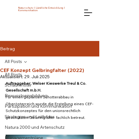
Naturschutz I Ländliche Entwicklung I
Kommunikation
Beitrag
All Posts
CEF Konzept Gelbringfalter (2022)
All Posts
Aktualisiert:
29. Juli 2025
Auftraggeber: Welser Kieswerke Treul & Co. 
Schaufenster
Gesellschaft m.b.H.
Bewusstseinsbildung
Für einen geplanten Schotterabbau in 
Oberösterreich wurde die Erstellung eines CEF-
Partizipation und Kommunikation
Schutzkonzeptes für den unionsrechtlich 
Strategien und Leitbilder
geschützten Gelbringfalter fachlich betreut. 
Natura 2000 und Artenschutz
Managementpläne