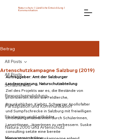
Naturschutz I Ländliche Entwicklung I
Kommunikation
Beitrag
All Posts
Artenschutzkampagne Salzburg (2019)
All Posts
Auftraggeber: Amt der Salzburger 
Landesregierung, Naturschutzabteilung
Schaufenster
Ziel des Projekts war es, die Bestände von 
Bewusstseinsbildung
priorisierten Arten wie Feldlerche, 
Braunkehlchen, Kiebitz, Schwarzer Apollofalter 
Partizipation und Kommunikation
und Sumpfschrecke in Salzburg mit freiwilligen 
Strategien und Leitbilder
Umsetzungsmaßnahmen durch SchülerInnen, 
LanwirtInnen, JägerInnen zu verbessern. Suske 
Natura 2000 und Artenschutz
consulting setzte eine bereite 
Managementpläne
Bewusstseinsbildungskampagne anhand 