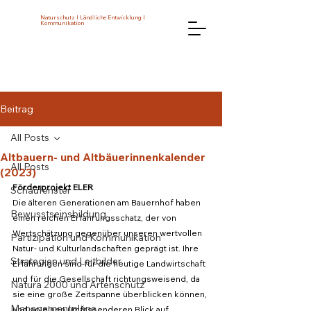
Naturschutz I Ländliche Entwicklung I
Kommunikation
Beitrag
All Posts
Altbauern- und Altbäuerinnenkalender
All Posts
(2023)
Förderprojekt ELER
Schaufenster
Die älteren Generationen am Bauernhof haben 
Bewusstseinsbildung
einen reichen Erfahrungsschatz, der von 
Wertschätzung gegenüber unseren wertvollen 
Partizipation und Kommunikation
Natur- und Kulturlandschaften geprägt ist. Ihre 
Strategien und Leitbilder
Erfahrungen sind für die heutige Landwirtschaft 
und für die Gesellschaft richtungsweisend, da 
Natura 2000 und Artenschutz
sie eine große Zeitspanne überblicken können, 
Managementpläne
und so einen umfassenderen Blick auf 