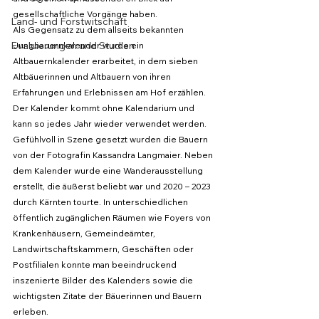
gesellschaftliche Vorgänge haben.
Land- und Forstwitschaft
Als Gegensatz zu dem allseits bekannten 
Evaluierungen und Studien
Jungbauernkalender wurde ein 
Altbauernkalender erarbeitet, in dem sieben 
Altbäuerinnen und Altbauern von ihren 
Erfahrungen und Erlebnissen am Hof erzählen. 
Der Kalender kommt ohne Kalendarium und 
kann so jedes Jahr wieder verwendet werden. 
Gefühlvoll in Szene gesetzt wurden die Bauern 
von der Fotografin Kassandra Langmaier. Neben 
dem Kalender wurde eine Wanderausstellung 
erstellt, die äußerst beliebt war und 2020 – 2023 
durch Kärnten tourte. In unterschiedlichen 
öffentlich zugänglichen Räumen wie Foyers von 
Krankenhäusern, Gemeindeämter, 
Landwirtschaftskammern, Geschäften oder 
Postfilialen konnte man beeindruckend 
inszenierte Bilder des Kalenders sowie die 
wichtigsten Zitate der Bäuerinnen und Bauern 
erleben.