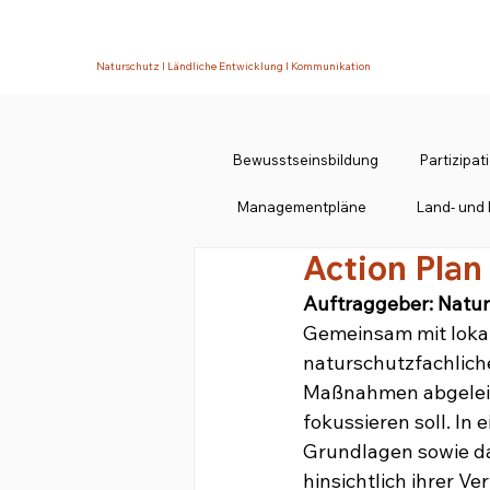
Naturschutz I Ländliche Entwicklung I Kommunikation
Bewusstseinsbildung
Partizipa
Managementpläne
Land- und 
Action Plan
Auftraggeber: Natu
Gemeinsam mit loka
naturschutzfachlich
Maßnahmen abgeleite
fokussieren soll. In
Grundlagen sowie da
hinsichtlich ihrer V