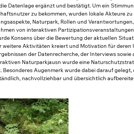
e Datenlage ergänzt und bestätigt. Um ein Stimmung
chaftsnutzer zu bekommen, wurden lokale Akteure z
ungsaspekte, Naturpark, Rollen und Verantwortungen
Rahmen von interaktiven Partizipationsveranstaltungen,
urde Konsens über die Bewertung der aktuellen Situat
ür weitere Aktivitäten kreiert und Motivation für dere
rgebnissen der Datenrecherche, der Interviews sowie 
eraktiven Naturparkjausn wurde eine Naturschutzstrat
t. Besonderes Augenmerk wurde dabei darauf gelegt, d
tändlich, nachvollziehbar und übersichtlich aufbereitet