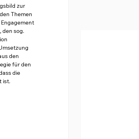
sbild zur 
u den Themen 
, Engagement 
 den sog. 
ion 
n Umsetzung 
aus den 
egie für den 
ass die 
 ist.