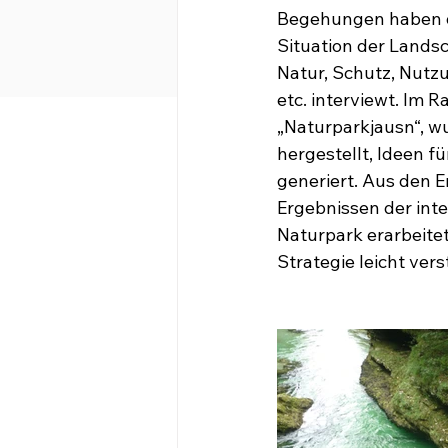
Begehungen haben di
Situation der Lands
Natur, Schutz, Nutz
etc. interviewt. Im 
„Naturparkjausn“, w
hergestellt, Ideen f
generiert. Aus den E
Ergebnissen der int
Naturpark erarbeite
Strategie leicht vers