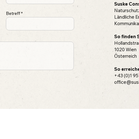
Suske Cons
Naturschut
Betreff
Ländliche E
Kommunika
So finden S
Hollandstra
1020 Wien
Österreich
So erreiche
+43 (0)1 95
office@sus