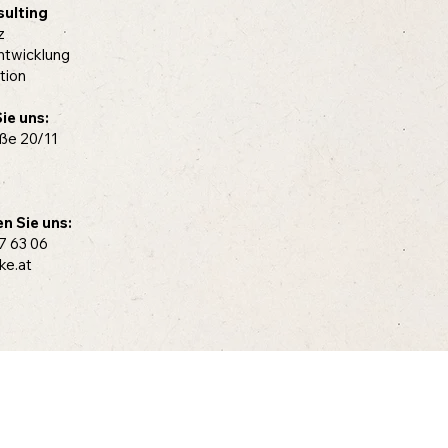
ulting
z
ntwicklung
tion
ie uns:
ße 20/11
n Sie uns:
7 63 06
ke.at