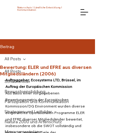
Naturschutz I Ländliche Entwicklung I
Kommunikation
Beitrag
All Posts
Bewertung: ELER und EFRE aus diversen
All Posts
Mitgliedsländern (2006)
Auftraggeber: Ecosystems LTD, Brüssel, im 
Schaufenster
Auftrag der Europäischen Kommission
Bewusstseinsbildung
Aus Basis einer vorgegebenen 
Bewertungsmatrix der Europäischen 
Partizipation und Kommunikation
Kommission/DG Environment wurden diverse 
Strategien und Leitbilder
eingereichte Operationalen Programme ELER 
und EFRE diverser Mitgliedsländer bewertet, 
Natura 2000 und Artenschutz
insbesondere ob die SWOT vollständig und 
Managementpläne
richtig ist, inwieweit Ziele der 